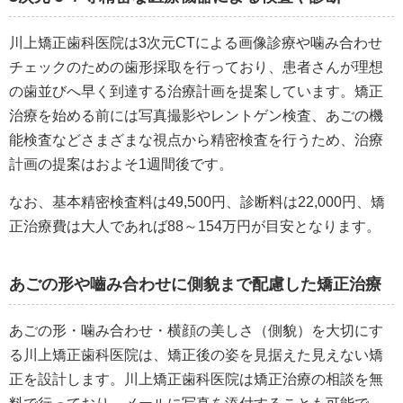
川上矯正歯科医院は3次元CTによる画像診療や噛み合わせ
チェックのための歯形採取を行っており、患者さんが理想
の歯並びへ早く到達する治療計画を提案しています。矯正
治療を始める前には写真撮影やレントゲン検査、あごの機
能検査などさまざまな視点から精密検査を行うため、治療
計画の提案はおよそ1週間後です。
なお、基本精密検査料は49,500円、診断料は22,000円、矯
正治療費は大人であれば88～154万円が目安となります。
あごの形や嚙み合わせに側貌まで配慮した矯正治療
あごの形・噛み合わせ・横顔の美しさ（側貌）を大切にす
る川上矯正歯科医院は、矯正後の姿を見据えた見えない矯
正を設計します。川上矯正歯科医院は矯正治療の相談を無